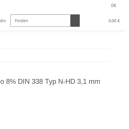
DE
ndnietmuttern
Nietwerkzeuge
HSS Bohrer
0,00 €
Co 8% DIN 338 Typ N-HD 3,1 mm