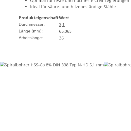
Optimal für feste und hochfeste CrNi-Legierungen
Ideal für säure- und hitzebeständige Stähle
Produkteigenschaft
Wert
3,1
Durchmesser:
65,0
65
Länge (mm):
36
Arbeitslänge: