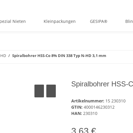
pezial Nieten
Kleinpackungen
GESIPA®
Bli
 HD
Spiralbohrer HSS-Co 8% DIN 338 Typ N-HD 3,1 mm
Spiralbohrer HSS-
Artikelnummer:
15 230310
GTIN:
4000146230312
HAN:
230310
3,63 €