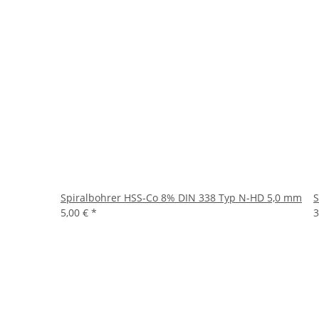
Spiralbohrer HSS-Co 8% DIN 338 Typ N-HD 5,0 mm
S
5,00 €
*
3