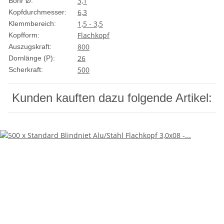
3,1
Bohr Ø:
6,3
Kopfdurchmesser:
1,5 - 3,5
Klemmbereich:
Flachkopf
Kopfform:
800
Auszugskraft:
26
Dornlänge (P):
500
Scherkraft:
Kunden kauften dazu folgende Artikel: