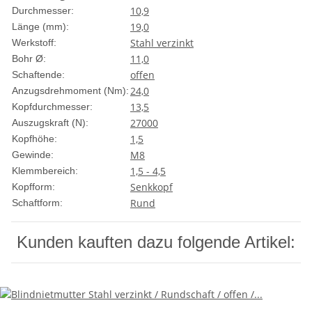
10,9
Durchmesser:
19,0
Länge (mm):
Stahl verzinkt
Werkstoff:
11,0
Bohr Ø:
offen
Schaftende:
24,0
Anzugsdrehmoment (Nm):
13,5
Kopfdurchmesser:
27000
Auszugskraft (N):
1,5
Kopfhöhe:
M8
Gewinde:
1,5 - 4,5
Klemmbereich:
Senkkopf
Kopfform:
Rund
Schaftform:
Kunden kauften dazu folgende Artikel: