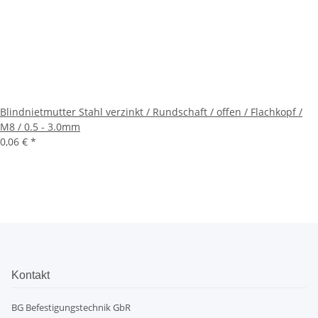
Blindnietmutter Stahl verzinkt / Rundschaft / offen / Flachkopf /
M8 / 0.5 - 3.0mm
0,06 €
*
Kontakt
BG Befestigungstechnik GbR