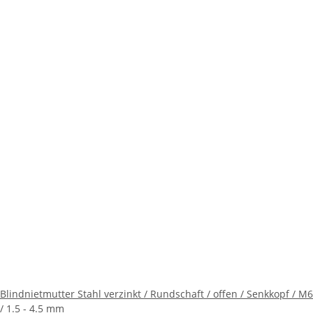
Blindnietmutter Stahl verzinkt / Rundschaft / offen / Senkkopf / M6
/ 1.5 - 4.5 mm