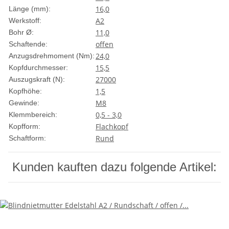
16,0
Länge (mm):
A2
Werkstoff:
11,0
Bohr Ø:
offen
Schaftende:
24,0
Anzugsdrehmoment (Nm):
15,5
Kopfdurchmesser:
27000
Auszugskraft (N):
1,5
Kopfhöhe:
M8
Gewinde:
0,5 - 3,0
Klemmbereich:
Flachkopf
Kopfform:
Rund
Schaftform:
Kunden kauften dazu folgende Artikel: