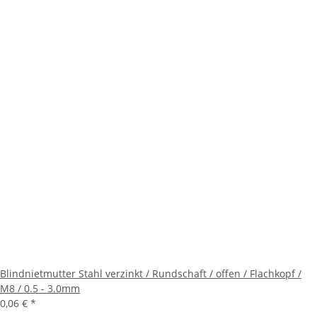
Blindnietmutter Stahl verzinkt / Rundschaft / offen / Flachkopf /
M8 / 0.5 - 3.0mm
0,06 €
*