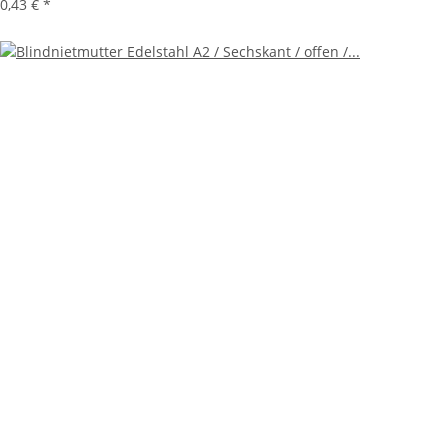
0,43 €
*