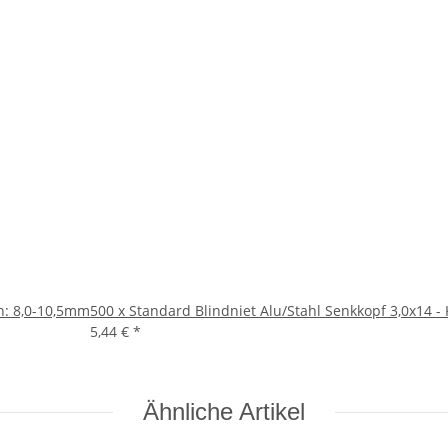
h: 8,0-10,5mm
500 x Standard Blindniet Alu/Stahl Senkkopf 3,0x14 
5,44 €
*
Ähnliche Artikel