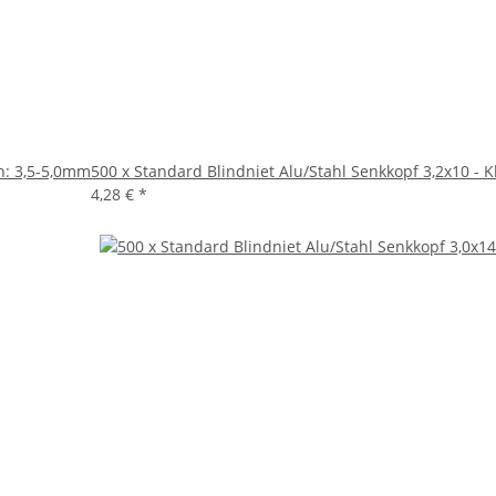
h: 3,5-5,0mm
500 x Standard Blindniet Alu/Stahl Senkkopf 3,2x10 -
4,28 €
*