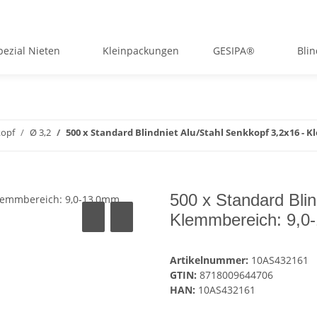
pezial Nieten
Kleinpackungen
GESIPA®
Bli
opf
Ø 3,2
500 x Standard Blindniet Alu/Stahl Senkkopf 3,2x16 -
500 x Standard Blin
Klemmbereich: 9,0
Artikelnummer:
10AS432161
GTIN:
8718009644706
HAN:
10AS432161