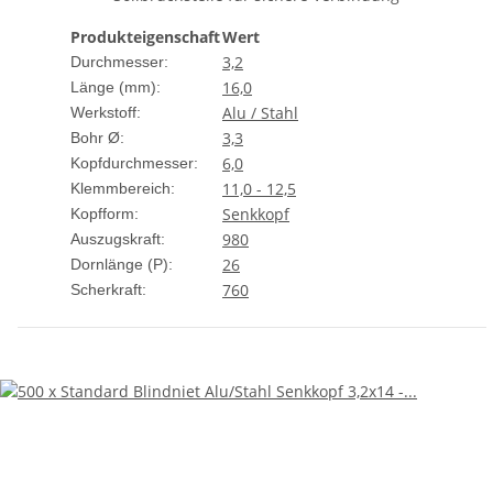
Produkteigenschaft
Wert
3,2
Durchmesser:
16,0
Länge (mm):
Alu / Stahl
Werkstoff:
3,3
Bohr Ø:
6,0
Kopfdurchmesser:
11,0 - 12,5
Klemmbereich:
Senkkopf
Kopfform:
980
Auszugskraft:
26
Dornlänge (P):
760
Scherkraft: