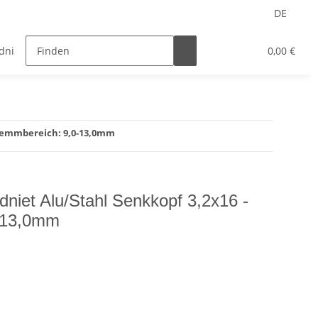
DE
ndnietmuttern
Nietwerkzeuge
HSS Bohrer
0,00 €
 Klemmbereich: 9,0-13,0mm
dniet Alu/Stahl Senkkopf 3,2x16 -
-13,0mm