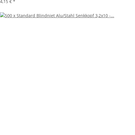
4,15 €
*