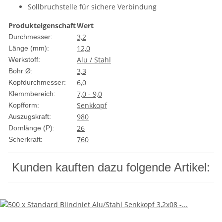
Sollbruchstelle für sichere Verbindung
Produkteigenschaft
Wert
3,2
Durchmesser:
12,0
Länge (mm):
Alu / Stahl
Werkstoff:
3,3
Bohr Ø:
6,0
Kopfdurchmesser:
7,0 - 9,0
Klemmbereich:
Senkkopf
Kopfform:
980
Auszugskraft:
26
Dornlänge (P):
760
Scherkraft:
Kunden kauften dazu folgende Artikel: