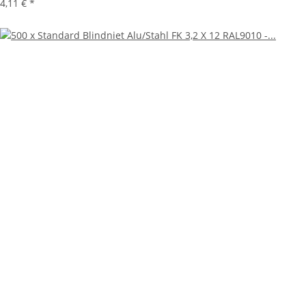
4,11 €
*