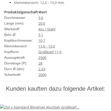
Klemmbereich: 12,0 - 15,0 mm
Produkteigenschaft
Wert
5,0
Durchmesser:
20,0
Länge (mm):
Alu / Stahl
Werkstoff:
5,1
Bohr Ø:
10,7
Kopfdurchmesser:
13,0 - 15,0
Klemmbereich:
Großkopf 11,0
Kopfform:
2500
Auszugskraft:
28
Dornlänge (P):
2.63
Dorn Ø (dm):
2000
Scherkraft:
Kunden kauften dazu folgende Artikel: