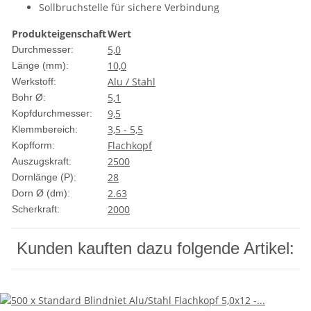
Sollbruchstelle für sichere Verbindung
Produkteigenschaft
Wert
5,0
Durchmesser:
10,0
Länge (mm):
Alu / Stahl
Werkstoff:
5,1
Bohr Ø:
9,5
Kopfdurchmesser:
3,5 - 5,5
Klemmbereich:
Flachkopf
Kopfform:
2500
Auszugskraft:
28
Dornlänge (P):
2.63
Dorn Ø (dm):
2000
Scherkraft:
Kunden kauften dazu folgende Artikel: