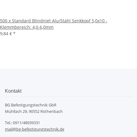
500 x Standard Blindniet Alu/Stahl Senkkopf 5,0x10 -
Klemmbereich: 4,0-6,0mm
9,84 €
*
Kontakt
BG Befestigungstechnik GbR
Mühllach 29, 90552 Röthenbach
Tel.: 0911/48939331
mail@bg-befestigungstechnik.de