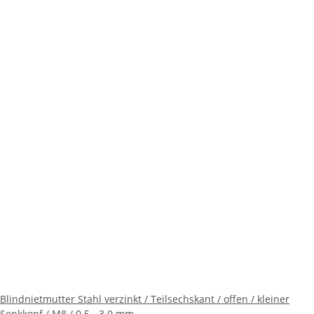
Blindnietmutter Stahl verzinkt / Teilsechskant / offen / kleiner
Senkkopf / M8 / 0.5 - 3.0 mm