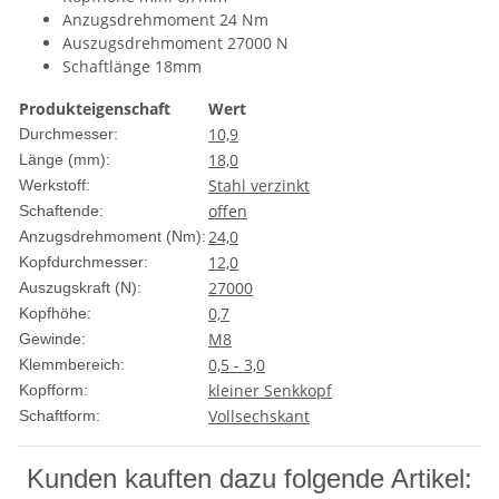
Anzugsdrehmoment 24 Nm
Auszugsdrehmoment 27000 N
Schaftlänge 18mm
Produkteigenschaft
Wert
10,9
Durchmesser:
18,0
Länge (mm):
Stahl verzinkt
Werkstoff:
offen
Schaftende:
24,0
Anzugsdrehmoment (Nm):
12,0
Kopfdurchmesser:
27000
Auszugskraft (N):
0,7
Kopfhöhe:
M8
Gewinde:
0,5 - 3,0
Klemmbereich:
kleiner Senkkopf
Kopfform:
Vollsechskant
Schaftform:
Kunden kauften dazu folgende Artikel: