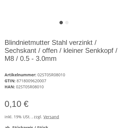
Blindnietmutter Stahl verzinkt /
Sechskant / offen / kleiner Senkkopf /
M8 / 0.5 - 3.0mm
Artikelnummer:
02ST05R08010
GTIN:
8718009620007
HAN:
02ST05R08010
0,10 €
inkl. 19% USt. , zzgl.
Versand
ab
Stückpreis / Stück