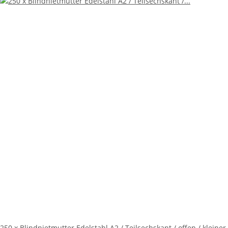
250 x Blindnietmutter Edelstahl A2 / Teilsechskant / offen / kleiner