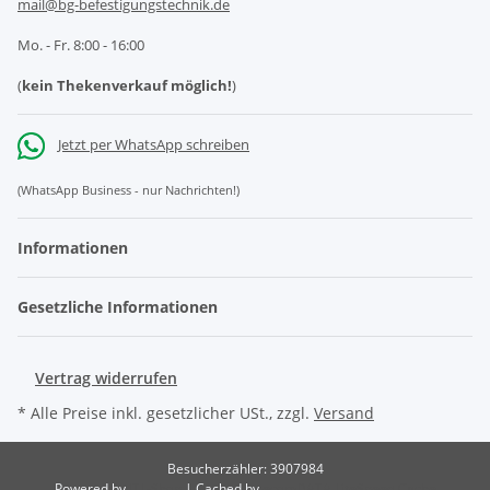
mail@bg-befestigungstechnik.de
Mo. - Fr. 8:00 - 16:00
(
kein Thekenverkauf möglich!
)
Jetzt per WhatsApp schreiben
(WhatsApp Business - nur Nachrichten!)
Informationen
Gesetzliche Informationen
Vertrag widerrufen
* Alle Preise inkl. gesetzlicher USt., zzgl.
Versand
Besucherzähler: 3907984
Powered by
JTL-Shop
| Cached by
ecomDATA LiteSpeed Cache