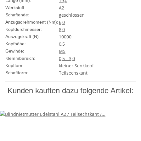
19,0
Länge (mm):
A2
Werkstoff:
geschlossen
Schaftende:
6,0
Anzugsdrehmoment (Nm):
8,0
Kopfdurchmesser:
10000
Auszugskraft (N):
0,5
Kopfhöhe:
M5
Gewinde:
0,5 - 3,0
Klemmbereich:
kleiner Senkkopf
Kopfform:
Teilsechskant
Schaftform:
Kunden kauften dazu folgende Artikel: