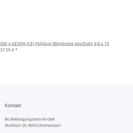
500 x GESIPA (CE) PolyGrip Blindniete Alu/Stahl 4,8 x 10
37,59 €
*
Kontakt
BG Befestigungstechnik GbR
Mühllach 29, 90552 Röthenbach