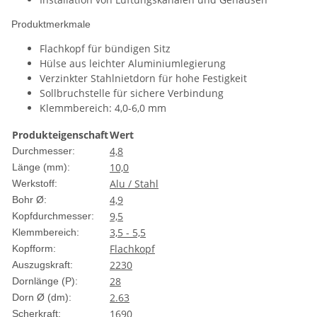
Produktmerkmale
Flachkopf für bündigen Sitz
Hülse aus leichter Aluminiumlegierung
Verzinkter Stahlnietdorn für hohe Festigkeit
Sollbruchstelle für sichere Verbindung
Klemmbereich: 4,0-6,0 mm
Produkteigenschaft
Wert
4,8
Durchmesser:
10,0
Länge (mm):
Alu / Stahl
Werkstoff:
4,9
Bohr Ø:
9,5
Kopfdurchmesser:
3,5 - 5,5
Klemmbereich:
Flachkopf
Kopfform:
2230
Auszugskraft:
28
Dornlänge (P):
2.63
Dorn Ø (dm):
1690
Scherkraft: