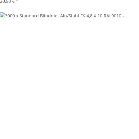
20,90 €
*