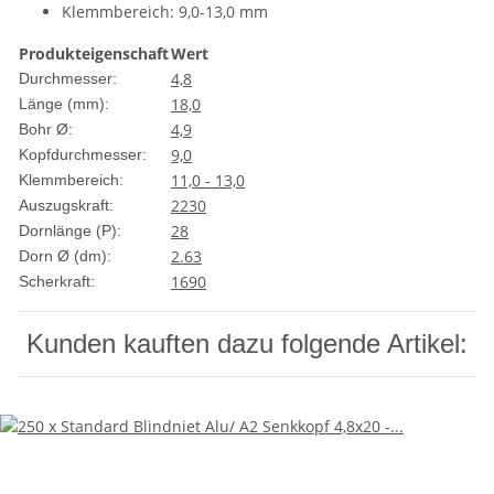
Klemmbereich: 9,0-13,0 mm
Produkteigenschaft
Wert
4,8
Durchmesser:
18,0
Länge (mm):
4,9
Bohr Ø:
9,0
Kopfdurchmesser:
11,0 - 13,0
Klemmbereich:
2230
Auszugskraft:
28
Dornlänge (P):
2.63
Dorn Ø (dm):
1690
Scherkraft:
Kunden kauften dazu folgende Artikel: