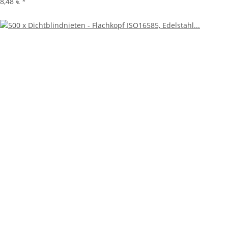
8,48 €
*