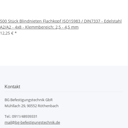
500 Stück Blindnieten Flachkopf ISO15983 / DIN7337 - Edelstahl
A2/A2 - 4x8 - Klemmbereich: 2,5 - 4,5 mm
12,25 €
*
Kontakt
BG Befestigungstechnik GbR
Mühllach 29, 90552 Röthenbach
Tel.: 0911/48939331
mail@bg-befestigungstechnik.de