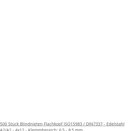
500 Stück Blindnieten Flachkopf ISO15983 / DIN7337 - Edelstahl
A2/A2 - 4x12 - Klemmbereich: 6,5 - 8,5 mm