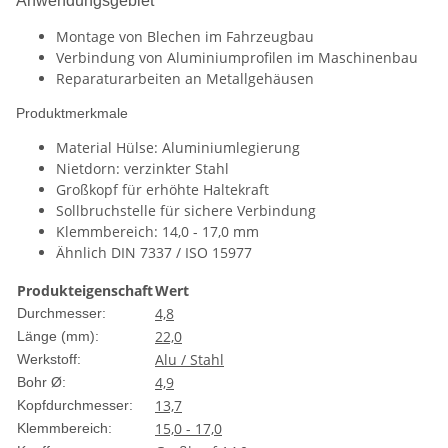
Anwendungsgebiet
Montage von Blechen im Fahrzeugbau
Verbindung von Aluminiumprofilen im Maschinenbau
Reparaturarbeiten an Metallgehäusen
Produktmerkmale
Material Hülse: Aluminiumlegierung
Nietdorn: verzinkter Stahl
Großkopf für erhöhte Haltekraft
Sollbruchstelle für sichere Verbindung
Klemmbereich: 14,0 - 17,0 mm
Ähnlich DIN 7337 / ISO 15977
Produkteigenschaft
Wert
4,8
Durchmesser:
22,0
Länge (mm):
Alu / Stahl
Werkstoff:
4,9
Bohr Ø:
13,7
Kopfdurchmesser:
15,0 - 17,0
Klemmbereich: