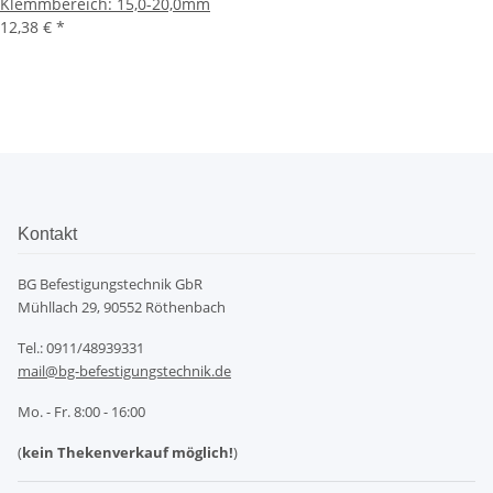
Klemmbereich: 15,0-20,0mm
12,38 €
*
Kontakt
BG Befestigungstechnik GbR
Mühllach 29, 90552 Röthenbach
Tel.: 0911/48939331
mail@bg-befestigungstechnik.de
Mo. - Fr. 8:00 - 16:00
(
kein Thekenverkauf möglich!
)