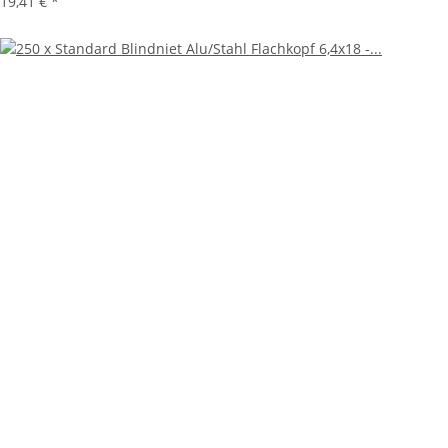
19,41 €
*