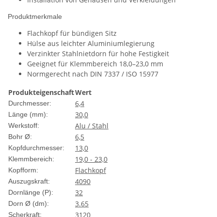
Produktmerkmale
Flachkopf für bündigen Sitz
Hülse aus leichter Aluminiumlegierung
Verzinkter Stahlnietdorn für hohe Festigkeit
Geeignet für Klemmbereich 18,0–23,0 mm
Normgerecht nach DIN 7337 / ISO 15977
Produkteigenschaft
Wert
6,4
Durchmesser:
30,0
Länge (mm):
Alu / Stahl
Werkstoff:
6,5
Bohr Ø:
13,0
Kopfdurchmesser:
19,0 - 23,0
Klemmbereich:
Flachkopf
Kopfform:
4090
Auszugskraft:
32
Dornlänge (P):
3.65
Dorn Ø (dm):
3120
Scherkraft: