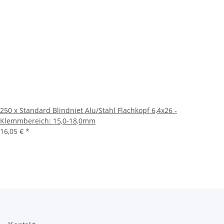
250 x Standard Blindniet Alu/Stahl Flachkopf 6,4x26 -
Klemmbereich: 15,0-18,0mm
16,05 €
*