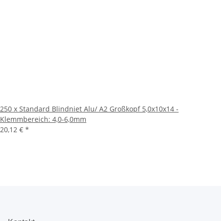
250 x Standard Blindniet Alu/ A2 Großkopf 5,0x10x14 -
Klemmbereich: 4,0-6,0mm
20,12 €
*