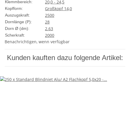
20,0 - 24,5
Klemmbereich:
Großkopf 14,0
Kopfform:
2500
Auszugskraft:
28
Dornlänge (P):
2.63
Dorn Ø (dm):
2000
Scherkraft:
Benachrichtigen, wenn verfügbar
Kunden kauften dazu folgende Artikel: