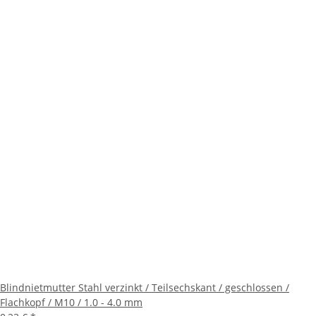
Blindnietmutter Stahl verzinkt / Teilsechskant / geschlossen /
Flachkopf / M10 / 1.0 - 4.0 mm