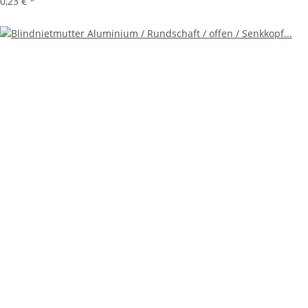
0,23 €
*