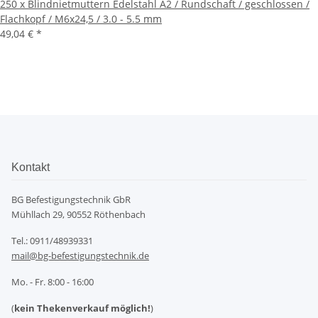
250 x Blindnietmuttern Edelstahl A2 / Rundschaft / geschlossen /
Flachkopf / M6x24,5 / 3.0 - 5.5 mm
49,04 €
*
Kontakt
BG Befestigungstechnik GbR
Mühllach 29, 90552 Röthenbach
Tel.: 0911/48939331
mail@bg-befestigungstechnik.de
Mo. - Fr. 8:00 - 16:00
(
kein Thekenverkauf möglich!
)