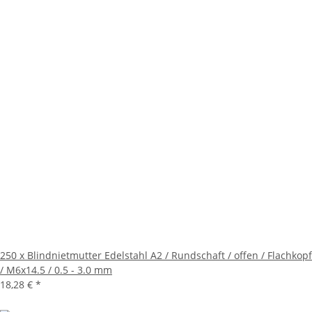
250 x Blindnietmutter Edelstahl A2 / Rundschaft / offen / Flachkopf
/ M6x14.5 / 0.5 - 3.0 mm
18,28 €
*