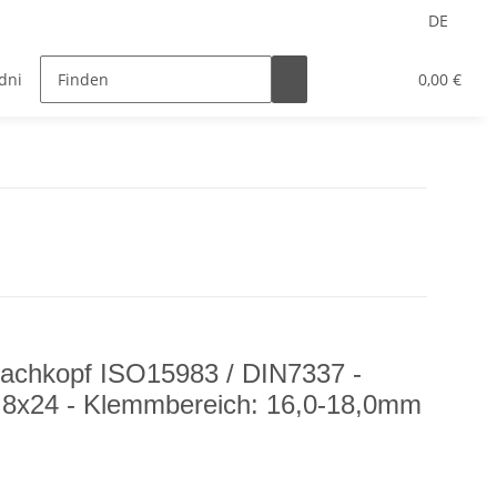
DE
ndnietmuttern
Nietwerkzeuge
HSS Bohrer
0,00 €
Flachkopf ISO15983 / DIN7337 -
4,8x24 - Klemmbereich: 16,0-18,0mm