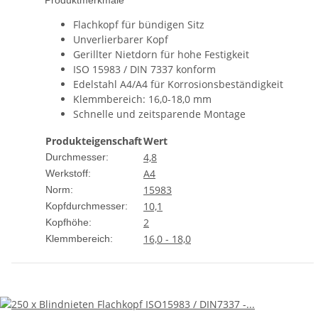
Produktmerkmale
Flachkopf für bündigen Sitz
Unverlierbarer Kopf
Gerillter Nietdorn für hohe Festigkeit
ISO 15983 / DIN 7337 konform
Edelstahl A4/A4 für Korrosionsbeständigkeit
Klemmbereich: 16,0-18,0 mm
Schnelle und zeitsparende Montage
Produkteigenschaft
Wert
4,8
Durchmesser:
A4
Werkstoff:
15983
Norm:
10,1
Kopfdurchmesser:
2
Kopfhöhe:
16,0 - 18,0
Klemmbereich: