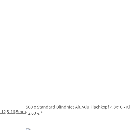
500 x Standard Blindniet Alu/Alu Flachkopf 4,8x10 -
: 12,5-16,5mm
12,60 €
*