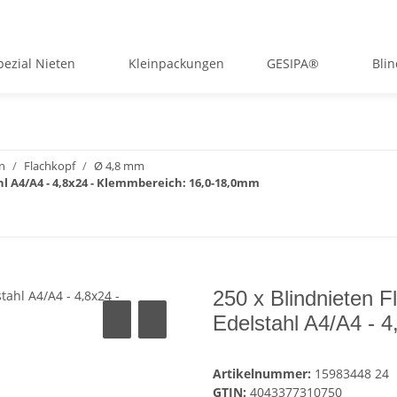
pezial Nieten
Kleinpackungen
GESIPA®
Bli
rn
Flachkopf
Ø 4,8 mm
ahl A4/A4 - 4,8x24 - Klemmbereich: 16,0-18,0mm
250 x Blindnieten 
Edelstahl A4/A4 - 
Artikelnummer:
15983448 24
GTIN:
4043377310750